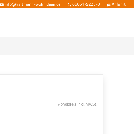
info@hartmann-wohnideen.de
05651-9223-0
Anfahrt



Abholpreis inkl. MwSt.