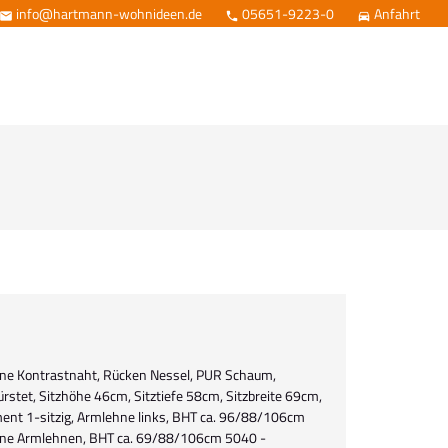
info@hartmann-wohnideen.de
05651-9223-0
Anfahrt



 ohne Kontrastnaht, Rücken Nessel, PUR Schaum,
stet, Sitzhöhe 46cm, Sitztiefe 58cm, Sitzbreite 69cm,
ent 1-sitzig, Armlehne links, BHT ca. 96/88/106cm
hne Armlehnen, BHT ca. 69/88/106cm 5040 -